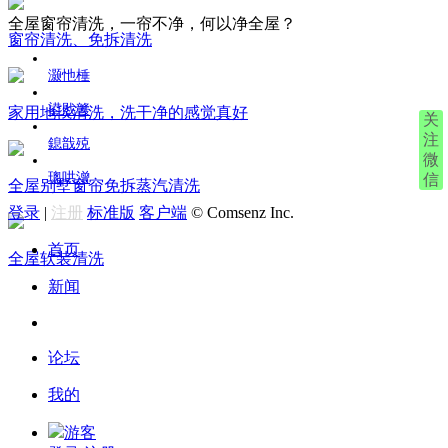
全屋窗帘清洗，一帘不净，何以净全屋？
窗帘清洗、免拆清洗
灏忚棰
鍙戝竷
家用地毯清洗，洗干净的感觉真好
关
注
鎴戠殑
微
璁哄潧
信
全屋别墅窗帘免拆蒸汽清洗
登录
|
注册
标准版
客户端
© Comsenz Inc.
首页
全屋软装清洗
新闻
论坛
我的
游客