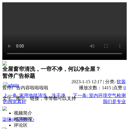
全屋窗帘清洗，一帘不净，何以净全屋？
暂停广告标题
2023-1-15 12:17
|
分类:
软装
admin
暂停广告内容啦啦啦啦
播放次数：1415
|
点赞
0
上一条: 家用地毯清洗，洗干净
下一条: 室内环境空气检测
文字、图片、链接，等等都可以支持
的感觉真好
我们是专业
视频简介
相关推荐
柒瑞@应用中心
评论区